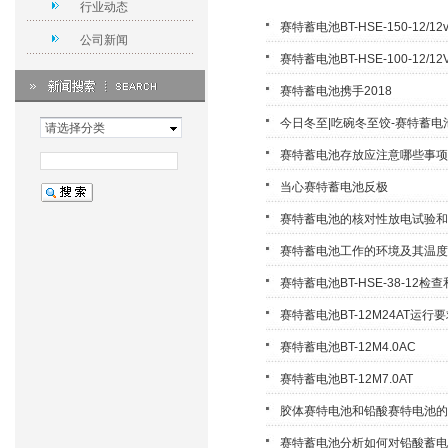
行业动态
赛特蓄电池BT-HSE-150-12/12v
公司新闻
赛特蓄电池BT-HSE-100-12/12
赛特蓄电池携手2018
今日冬至|吃碗冬至饺-赛特蓄
请选择分类
赛特蓄电池存放应注意哪些事项
当心赛特蓄电池反极
赛特蓄电池的核对性放电试验和
赛特蓄电池工作的环境及其温度
赛特蓄电池BT-HSE-38-12检
赛特蓄电池BT-12M24AT运行
赛特蓄电池BT-12M4.0AC
赛特蓄电池BT-12M7.0AT
胶体赛特电池和铅酸赛特电池的
赛特蓄电池分析如何对铅酸蓄电