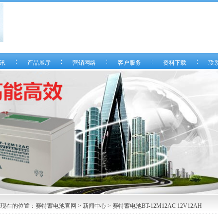
讯
产品展厅
营销网络
客户服务
资料下载
联
您现在的位置：
赛特蓄电池官网
>
新闻中心
> 赛特蓄电池BT-12M12AC 12V12AH