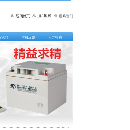
系我们
信息反馈
人才招聘