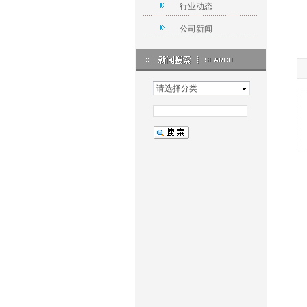
行业动态
公司新闻
请选择分类