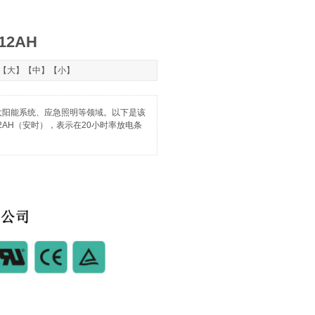
12AH
：【
大
】【
中
】【
小
】
车、太阳能系统、应急照明等领域。以下是该
2AH（安时），表示在20小时率放电条