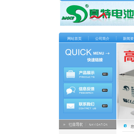
网站首页
公司简介
新闻资