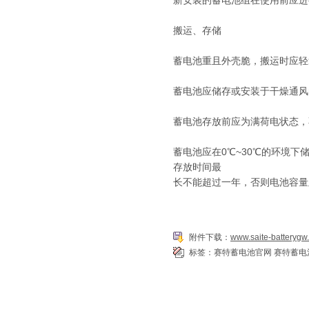
新安装的蓄电池组在使用前应进
搬运、存储
蓄电池重且外壳脆，搬运时应轻
蓄电池应储存或安装于干燥通风
蓄电池存放前应为满荷电状态，
蓄电池应在0℃~30℃的环境
存放时间最
长不能超过一年，否则电池容量
附件下载：
www.saite-batterygw
标签：
赛特蓄电池官网
赛特蓄电